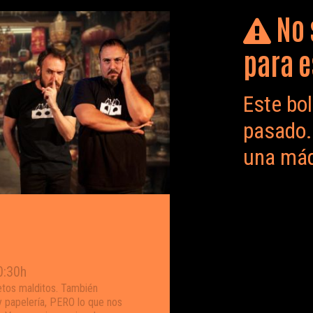
No 
para e
Este bol
pasado. 
una máq
0:30h
etos malditos. También
y papelería, PERO lo que nos