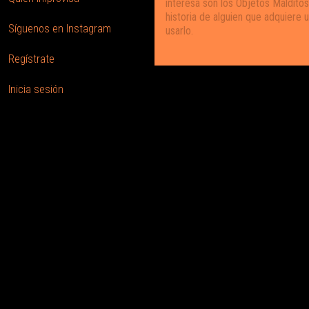
interesa son los Objetos Malditos
historia de alguien que adquiere 
Síguenos en Instagram
usarlo.
Regístrate
Inicia sesión