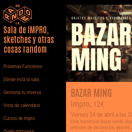
Sala de IMPRO,
sketches y otras
cosas random
Próximas Funciones
Dónde está la sala
BAZAR MING
Gestiona tu reserva
Impro,
12€
Vista de calendario
Viernes 24 de abril a las 2
Cursos de Impro
Este misterioso bazar vende obj
artículos de decoración, labores 
Quién improvisa