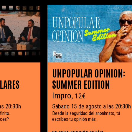
UNPOPULAR OPINION:
ÓLARES
SUMMER EDITION
Impro,
12€
as 20:30h
Sábado 15 de agosto a las 20:30h
inito.
Desde la seguridad del anonimato, tú
uces?
escribes tu opinión más...