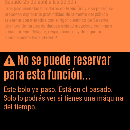
Sábado 25 de abril a las 20:30h
Tres psicoanalistas herederos de Freud (muy a su pesar) se
proponen explorar la profundidad de la mente del público
asistente con métodos con el rigor científico de Sálvame.
Una hora de terapia de dudosa calidad mezclada con impro
a buen precio. Relájate, respira hondo... ¡y deja que tu
subconsciente haga el resto!
No se puede reservar
para esta función...
Este bolo ya paso. Está en el pasado.
Solo lo podrás ver si tienes una máquina
del tiempo.