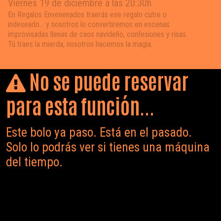
Viernes 19 de diciembre a las 20:30h
En Regalos Envenenados traerás ese regalo cutre o
indeseado… y nosotros lo convertiremos en escenas
improvisadas llenas de caos navideño, confesiones y risas.
Tú traes la mierda, nosotros hacemos la magia.
No se puede reservar
para esta función...
Este bolo ya paso. Está en el pasado.
Solo lo podrás ver si tienes una máquina
del tiempo.