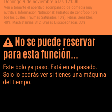
Domingo 9 de noviembre a las 12:00h
Ven a tomarte el aperitivo acompañado de comedia muy
nutritiva. Información Nutricional: Hidratos de xenófobo 16%
(de los cuales Traumas Saturados 10%), Fibras Sensibles
40%, Machistamina B12, Grasas Discapacitadas 33%
No se puede reservar
para esta función...
Este bolo ya paso. Está en el pasado.
Solo lo podrás ver si tienes una máquina
del tiempo.